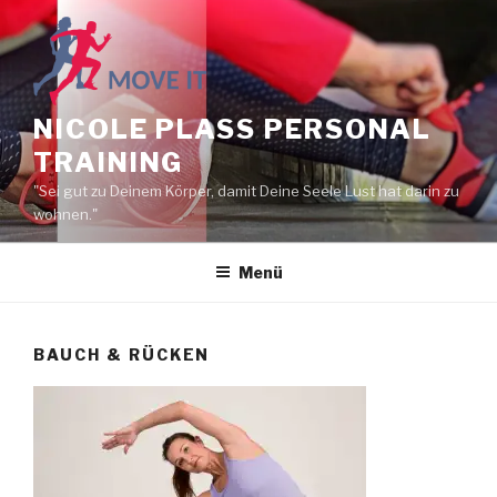
NICOLE PLASS PERSONAL
TRAINING
"Sei gut zu Deinem Körper, damit Deine Seele Lust hat darin zu
wohnen."
Menü
BAUCH & RÜCKEN