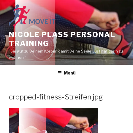
NICOLE PLASS PERSONAL
TRAINING
"Sei gut zu Deinem Körper, damit Deine Seele Lust hat darin zu
wohnen."
Menü
cropped-fitness-Streifen.jpg